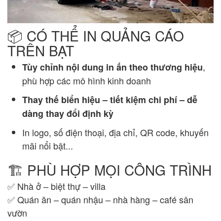
📦 CÓ THỂ IN QUẢNG CÁO
TRÊN BẠT
,
Tùy chỉnh nội dung in ấn theo thương hiệu
phù hợp các mô hình kinh doanh
Thay thế biển hiệu – tiết kiệm chi phí – dễ
dàng thay đổi định kỳ
In logo, số điện thoại, địa chỉ, QR code, khuyến
mãi nổi bật...
🏗️ PHÙ HỢP MỌI CÔNG TRÌNH
✅ Nhà ở – biệt thự – villa
✅ Quán ăn – quán nhậu – nhà hàng – café sân
vườn