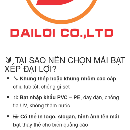
🔰 TẠI SAO NÊN CHỌN MÁI BẠT
XẾP ĐẠI LỢI?
🔧
,
Khung thép hoặc khung nhôm cao cấp
chịu lực tốt, chống gỉ sét
🎨
, dày dặn, chống
Bạt nhập khẩu PVC – PE
tia UV, không thấm nước
🖼️
Có thể in logo, slogan, hình ảnh lên mái
thay thế cho biển quảng cáo
bạt