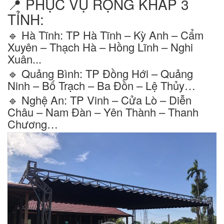
📍 PHỤC VỤ RỘNG KHẮP 3
TỈNH:
🔹 Hà Tĩnh: TP Hà Tĩnh – Kỳ Anh – Cẩm
Xuyên – Thạch Hà – Hồng Lĩnh – Nghi
Xuân...
🔹 Quảng Bình: TP Đồng Hới – Quảng
Ninh – Bố Trạch – Ba Đồn – Lệ Thủy…
🔹 Nghệ An: TP Vinh – Cửa Lò – Diễn
Châu – Nam Đàn – Yên Thành – Thanh
Chương…