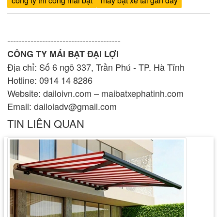
công ty thi công mái bạt
may bạt xe tải gần đây
---------------------------------------
CÔNG TY MÁI BẠT ĐẠI LỢI
Địa chỉ: Số 6 ngõ 337, Trần Phú - TP. Hà Tĩnh
Hotline: 0914 14 8286
Website: dailoivn.com – maibatxephatinh.com
Email: dailoiadv@gmail.com
TIN LIÊN QUAN