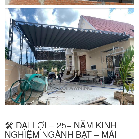
🛠️ ĐẠI LỢI – 25+ NĂM KINH
NGHIỆM NGÀNH BẠT – MÁI