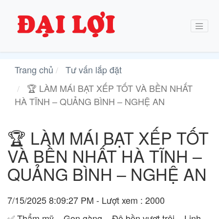
Trang chủ
Tư vấn lắp đặt
🏆 LÀM MÁI BẠT XẾP TỐT VÀ BỀN NHẤT
HÀ TĨNH – QUẢNG BÌNH – NGHỆ AN
🏆 LÀM MÁI BẠT XẾP TỐT
VÀ BỀN NHẤT HÀ TĨNH –
QUẢNG BÌNH – NGHỆ AN
7/15/2025 8:09:27 PM - Lượt xem : 2000
✅ Thẩm mỹ – Gọn gàng – Độ bền vượt trội – Linh