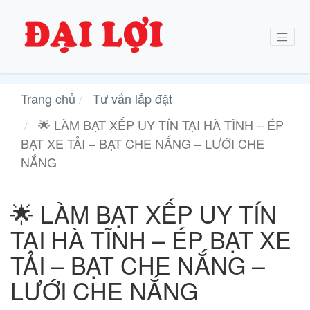
Trang chủ
Tư vấn lắp đặt
🌟 LÀM BẠT XẾP UY TÍN TẠI HÀ TĨNH – ÉP
BẠT XE TẢI – BẠT CHE NẮNG – LƯỚI CHE
NẮNG
🌟 LÀM BẠT XẾP UY TÍN
TẠI HÀ TĨNH – ÉP BẠT XE
TẢI – BẠT CHE NẮNG –
LƯỚI CHE NẮNG