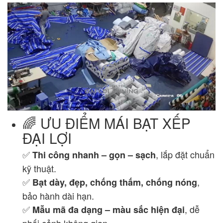
🌈 ƯU ĐIỂM MÁI BẠT XẾP
ĐẠI LỢI
✅
, lắp đặt chuẩn
Thi công nhanh – gọn – sạch
kỹ thuật.
✅
,
Bạt dày, đẹp, chống thấm, chống nóng
bảo hành dài hạn.
✅
, dễ
Mẫu mã đa dạng – màu sắc hiện đại