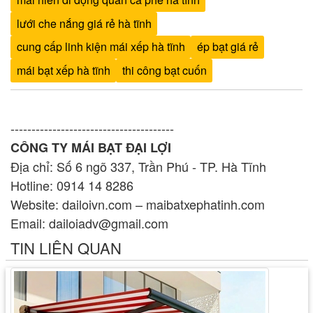
lưới che nắng giá rẻ hà tĩnh
cung cấp linh kiện mái xếp hà tĩnh
ép bạt giá rẻ
mái bạt xếp hà tĩnh
thi công bạt cuốn
---------------------------------------
CÔNG TY MÁI BẠT ĐẠI LỢI
Địa chỉ: Số 6 ngõ 337, Trần Phú - TP. Hà Tĩnh
Hotline: 0914 14 8286
Website: dailoivn.com – maibatxephatinh.com
Email: dailoiadv@gmail.com
TIN LIÊN QUAN