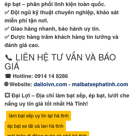
ép bạt – phân phối linh kiện toàn quốc.
✅ Đội ngũ kỹ thuật chuyên nghiệp, khảo sát
miễn phí tận nơi.
✅ Giao hàng nhanh, bảo hành uy tín.
✅ Được hàng trăm khách hàng tin tưởng và
đánh giá cao.
📞 LIÊN HỆ TƯ VẤN VÀ BÁO
GIÁ
☎
Hotline:
0914 14 8286
🌐 Website:
dailoivn.com
-
maibatxephatinh.com
💥
Đại Lợi – Địa chỉ làm bạt xếp, ép bạt, lưới che
nắng uy tín giá tốt nhất Hà Tĩnh!
làm bạt xếp uy tín tại hà tĩnh
ép bạt xe tải xà lan hà tĩnh
mái hiên di động quán cà phê hà tĩnh