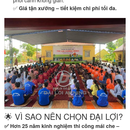
phối cảnh không gian.
✅
Giá tận xưởng – tiết kiệm chi phí tối đa.
🌟 VÌ SAO NÊN CHỌN ĐẠI LỢI?
✅
Hơn 25 năm kinh nghiệm thi công mái che –