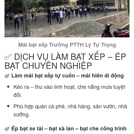
Mái bạt xếp Trường PTTH Lý Tự Trọng
✅ DỊCH VỤ LÀM BẠT XẾP – ÉP
BẠT CHUYÊN NGHIỆP
🌿
Làm mái bạt xếp tự cuốn – mái hiên di động
Kéo ra – thu vào linh hoạt, che nắng mưa tuyệt
đối.
Phù hợp quán cà phê, nhà hàng, sân vườn, nhà
xưởng.
🌿
Ép bạt xe tải – bạt xà lan – bạt che công trình