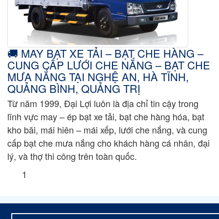
🚚 MAY BẠT XE TẢI – BẠT CHE HÀNG –
CUNG CẤP LƯỚI CHE NẮNG – BẠT CHE
MƯA NẮNG TẠI NGHỆ AN, HÀ TĨNH,
QUẢNG BÌNH, QUẢNG TRỊ
Từ năm 1999, Đại Lợi luôn là địa chỉ tin cậy trong
lĩnh vực may – ép bạt xe tải, bạt che hàng hóa, bạt
kho bãi, mái hiên – mái xếp, lưới che nắng, và cung
cấp bạt che mưa nắng cho khách hàng cá nhân, đại
lý, và thợ thi công trên toàn quốc.
1