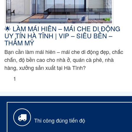
🌟 LÀM MÁI HIÊN – MÁI CHE DI ĐỘNG
UY TÍN HÀ TĨNH | VIP – SIÊU BỀN –
THẨM MỸ
Bạn cần làm mái hiên – mái che di động đẹp, chắc
chắn, độ bền cao cho nhà ở, quán cà phê, nhà
hàng, xưởng sản xuất tại Hà Tĩnh?
1
Thi công đúng tiến độ