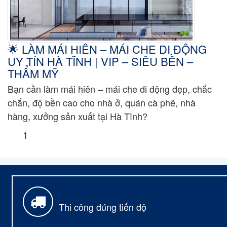
🌟 LÀM MÁI HIÊN – MÁI CHE DI ĐỘNG
UY TÍN HÀ TĨNH | VIP – SIÊU BỀN –
THẨM MỸ
Bạn cần làm mái hiên – mái che di động đẹp, chắc
chắn, độ bền cao cho nhà ở, quán cà phê, nhà
hàng, xưởng sản xuất tại Hà Tĩnh?
1
Thi công đúng tiến độ